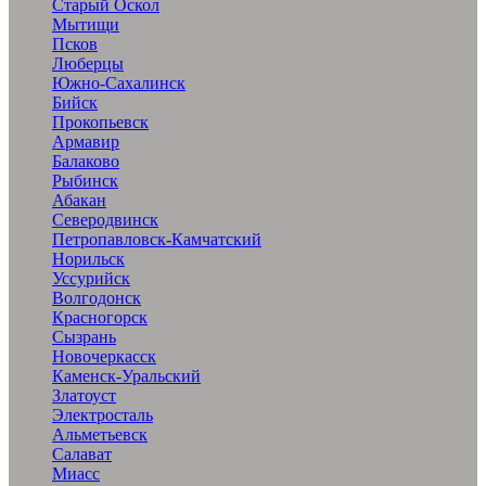
Старый Оскол
Мытищи
Псков
Люберцы
Южно-Сахалинск
Бийск
Прокопьевск
Армавир
Балаково
Рыбинск
Абакан
Северодвинск
Петропавловск-Камчатский
Норильск
Уссурийск
Волгодонск
Красногорск
Сызрань
Новочеркасск
Каменск-Уральский
Златоуст
Электросталь
Альметьевск
Салават
Миасс