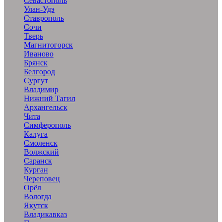
Севастополь
Улан-Удэ
Ставрополь
Сочи
Тверь
Магнитогорск
Иваново
Брянск
Белгород
Сургут
Владимир
Нижний Тагил
Архангельск
Чита
Симферополь
Калуга
Смоленск
Волжский
Саранск
Курган
Череповец
Орёл
Вологда
Якутск
Владикавказ