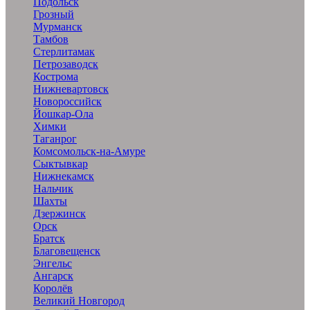
Подольск
Грозный
Мурманск
Тамбов
Стерлитамак
Петрозаводск
Кострома
Нижневартовск
Новороссийск
Йошкар-Ола
Химки
Таганрог
Комсомольск-на-Амуре
Сыктывкар
Нижнекамск
Нальчик
Шахты
Дзержинск
Орск
Братск
Благовещенск
Энгельс
Ангарск
Королёв
Великий Новгород