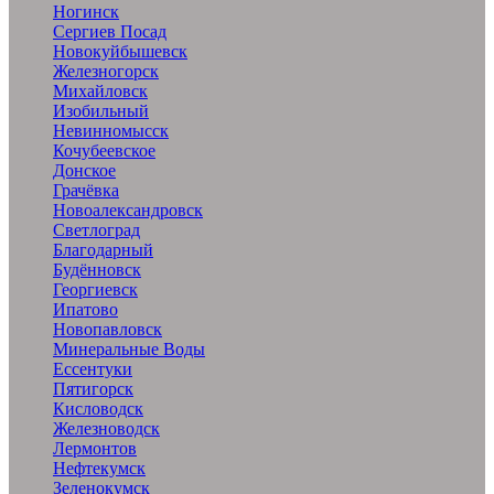
Ногинск
Сергиев Посад
Новокуйбышевск
Железногорск
Михайловск
Изобильный
Невинномысск
Кочубеевское
Донское
Грачёвка
Новоалександровск
Светлоград
Благодарный
Будённовск
Георгиевск
Ипатово
Новопавловск
Минеральные Воды
Ессентуки
Пятигорск
Кисловодск
Железноводск
Лермонтов
Нефтекумск
Зеленокумск