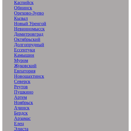
Каспийск
Обнинск
Орехово-Зуево
Кызыл
Новый Уренгой
Невинномысск
Димитровград
Октябрьский
Долгопрудный
Ессентуки
Камышин
Муром
Жуковский
Евпатория
Новошахтинск
Северск
Реутов
Пушкино
Артем
Ноябрьск
Ачинск
Бердск
Арзамас
Елец
Элиста