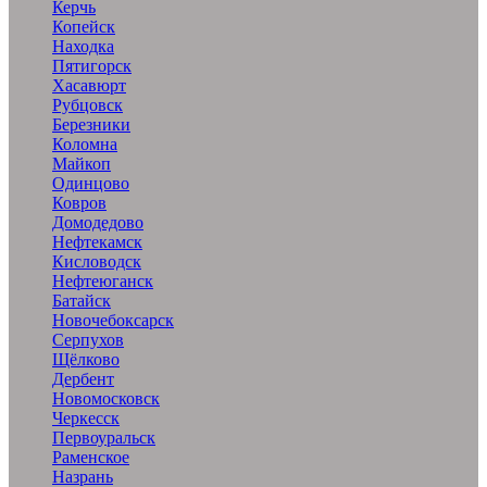
Керчь
Копейск
Находка
Пятигорск
Хасавюрт
Рубцовск
Березники
Коломна
Майкоп
Одинцово
Ковров
Домодедово
Нефтекамск
Кисловодск
Нефтеюганск
Батайск
Новочебоксарск
Серпухов
Щёлково
Дербент
Новомосковск
Черкесск
Первоуральск
Раменское
Назрань